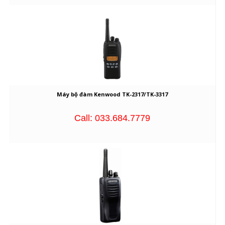
Máy bộ đàm Kenwood TK-2317/TK-3317
Call: 033.684.7779