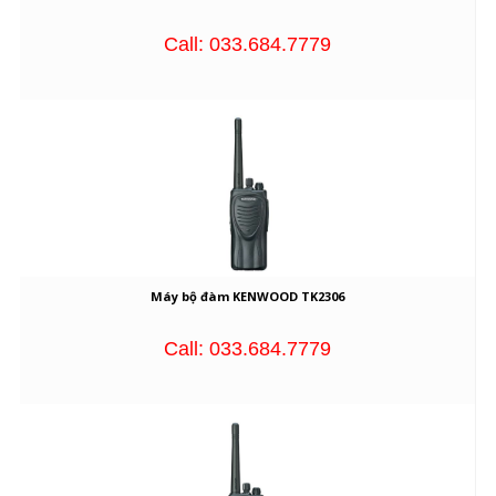
Call: 033.684.7779
Máy bộ đàm KENWOOD TK2306
Call: 033.684.7779