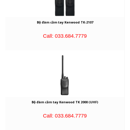
Bộ đàm cầm tay Kenwood TK-2107
Call: 033.684.7779
Bộ đàm cầm tay Kenwood TK 2000 (UHF)
Call: 033.684.7779