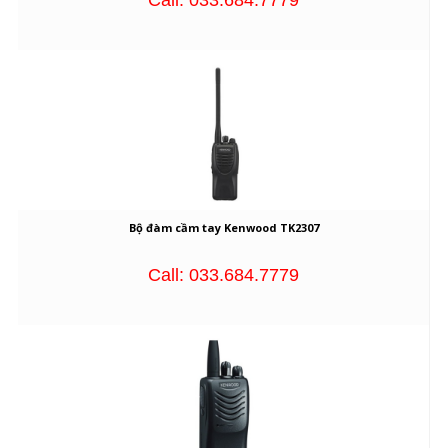
Bộ đàm cầm tay Kenwood TK2307
Call: 033.684.7779