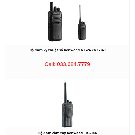
Bộ đàm kỹ thuật số Kenwood NX-240/NX-340
Call: 033.684.7779
Bộ đàm cầm tay Kenwood TK-2206