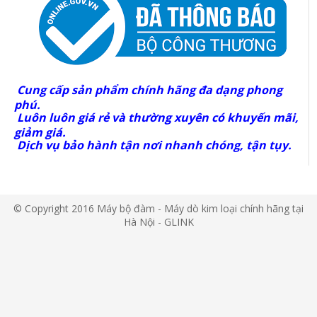
Cung cấp sản phẩm chính hãng đa dạng phong
phú.
Luôn luôn giá rẻ và thường xuyên có khuyến mãi,
giảm giá.
Dịch vụ bảo hành tận nơi nhanh chóng, tận tụy.
© Copyright 2016 Máy bộ đàm - Máy dò kim loại chính hãng tại
Hà Nội - GLINK