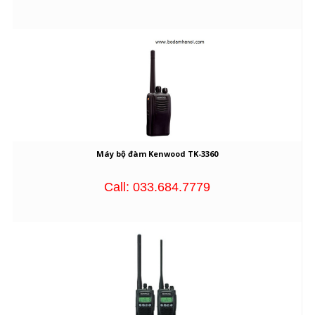
Máy bộ đàm Kenwood TK-3360
Call: 033.684.7779