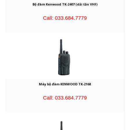
Bộ đàm Kenwood TK-2407 (dải tần VHF)
Call: 033.684.7779
Máy bộ đàm KENWOOD TK-2168
Call: 033.684.7779