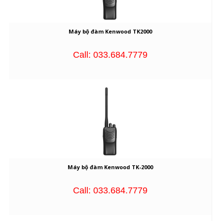
Máy bộ đàm Kenwood TK2000
Call: 033.684.7779
Máy bộ đàm Kenwood TK-2000
Call: 033.684.7779