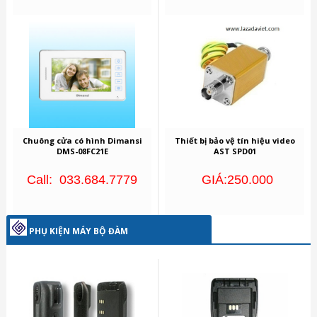
Chuông cửa có hình Dimansi
Thiết bị bảo vệ tín hiệu video
DMS-08FC21E
AST SPD01
Call: 033.684.7779
GIÁ:250.000
PHỤ KIỆN MÁY BỘ ĐÀM