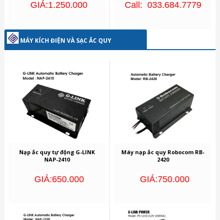
GIÁ:1.250.000
Call: 033.684.7779
MÁY KÍCH ĐIỆN VÀ SẠC ẮC QUY
Nạp ắc quy tự động G-LINK
Máy nạp ắc quy Robocom RB-
NAP-2410
2420
GIÁ:650.000
GIÁ:750.000