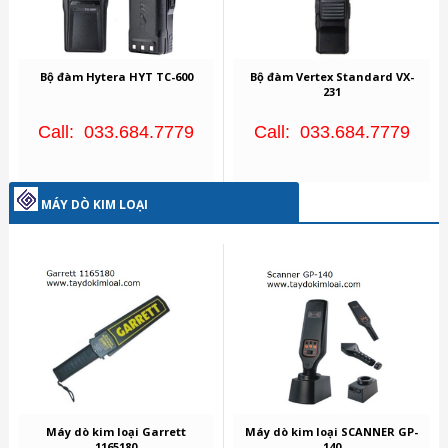
Bộ đàm Hytera HYT TC-600
Bộ đàm Vertex Standard VX-
231
Call: 033.684.7779
Call: 033.684.7779
MÁY DÒ KIM LOẠI
Máy dò kim loại Garrett
Máy dò kim loại SCANNER GP-
1165180
140