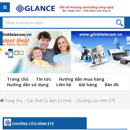
Toggle
navigation
Trang chủ
Tin tức
Hướng dẫn mua hàng
Hướng dẫn sử dụng
Liên hệ
Giỏ hàng
Bản đồ
Trang chủ
Các thiết bị điện tử khác
Chuông cửa hình ETE
CHUÔNG CỬA HÌNH ETE