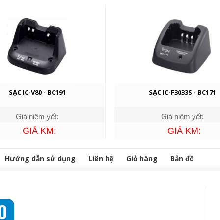
SẠC IC-V80 - BC191
SẠC IC-F3033S - BC171
Giá niêm yết:
Giá niêm yết:
GIÁ KM:
GIÁ KM:
Hướng dẫn sử dụng
Liên hệ
Giỏ hàng
Bản đồ