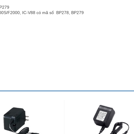
BP279
000S/F2000, IC-V88 có mã số BP278, BP279