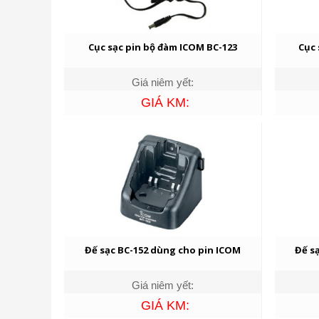
Cục sạc pin bộ đàm ICOM BC-123
Cục 
Giá niêm yết:
GIÁ KM:
Đế sạc BC-152 dùng cho pin ICOM
Đế s
Giá niêm yết:
GIÁ KM: