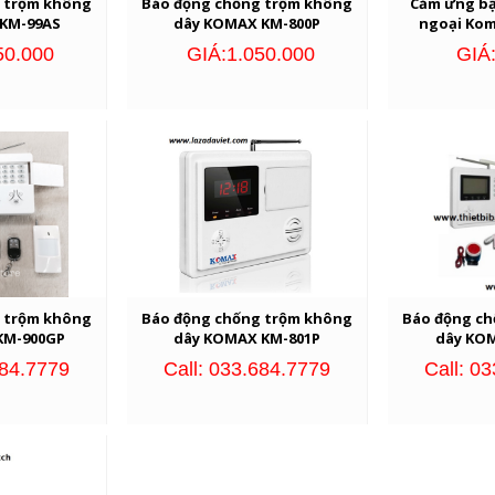
 trộm không
Báo động chống trộm không
Cảm ứng bậ
KM-99AS
dây KOMAX KM-800P
ngoại Ko
50.000
GIÁ:1.050.000
GIÁ
 trộm không
Báo động chống trộm không
Báo động c
KM-900GP
dây KOMAX KM-801P
dây KO
684.7779
Call: 033.684.7779
Call: 0