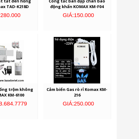
t tắt đèn hồng
Công tắc bàn đạp chân báo
max TAD-K218D
động khẩn KOMAX KM-F04
:280.000
GIÁ:150.000
hống trộm không
Cảm biến Gas rò rỉ Komax KM-
MAX KM-6100
216
33.684.7779
GIÁ:250.000