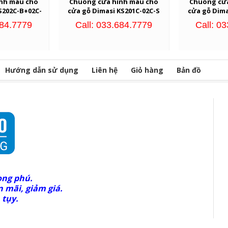
nh màu cho
Chuông cửa hình màu cho
Chuông cử
S202C-B+02C-
cửa gỗ Dimasi KS201C-02C-S
cửa gỗ Dima
684.7779
Call: 033.684.7779
Call: 0
Hướng dẫn sử dụng
Liên hệ
Giỏ hàng
Bản đồ
ong phú.
 mãi, giảm giá.
 tụy.