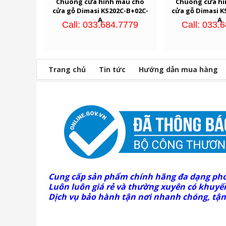
Chuông cửa hình màu cho
Chuông cửa hì
cửa gỗ Dimasi KS202C-B+02C-
cửa gỗ Dimasi K
A
A
Call: 033.684.7779
Call: 033.
Trang chủ
Tin tức
Hướng dẫn mua hàng
Cung cấp sản phẩm chính hãng đa dạng ph
Luôn luôn giá rẻ và thường xuyên có khuyến
Dịch vụ bảo hành tận nơi nhanh chóng, tận