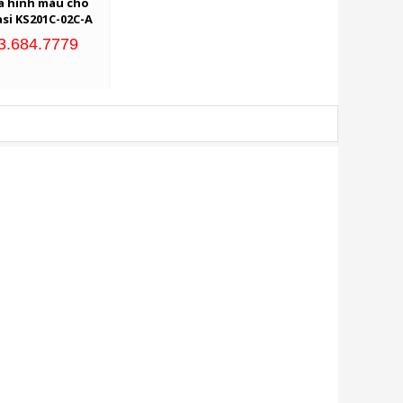
a hình màu cho
si KS201C-02C-A
33.684.7779