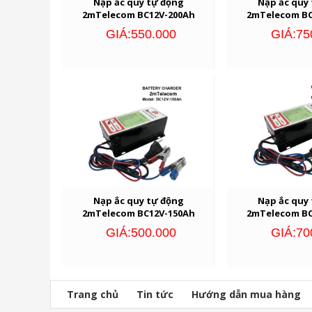
Nạp ắc quy tự động
Nạp ắc quy
2mTelecom BC12V-200Ah
2mTelecom BC
GIÁ:550.000
GIÁ:75
Nạp ắc quy tự động
Nạp ắc quy
2mTelecom BC12V-150Ah
2mTelecom BC
GIÁ:500.000
GIÁ:70
Trang chủ
Tin tức
Hướng dẫn mua hàng