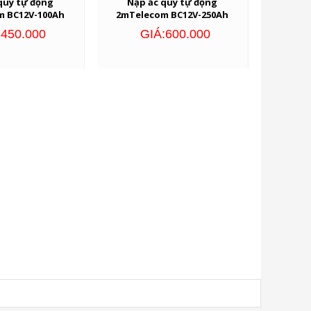
quy tự động
Nạp ắc quy tự động
m BC12V-100Ah
2mTelecom BC12V-250Ah
:450.000
GIÁ:600.000