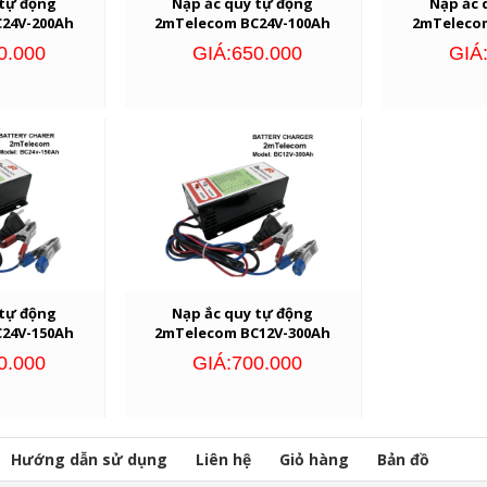
 tự động
Nạp ắc quy tự động
Nạp ắc 
24V-200Ah
2mTelecom BC24V-100Ah
2mTeleco
0.000
GIÁ:650.000
GIÁ
 tự động
Nạp ắc quy tự động
24V-150Ah
2mTelecom BC12V-300Ah
0.000
GIÁ:700.000
Hướng dẫn sử dụng
Liên hệ
Giỏ hàng
Bản đồ