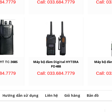
684.7779
Call: 033.684.7779
Call: 0
YT TC-368S
Máy bộ đàm Digital HYTERA
Máy bộ đà
PD488
684.7779
Call: 033.684.7779
Call: 0
Hướng dẫn sử dụng
Liên hệ
Giỏ hàng
Bản đồ