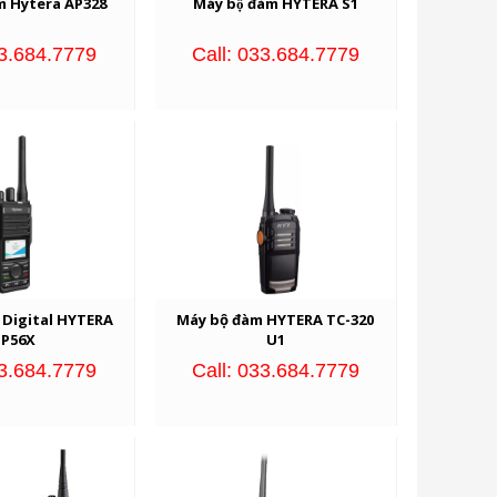
m Hytera AP328
Máy bộ đàm HYTERA S1
33.684.7779
Call: 033.684.7779
 Digital HYTERA
Máy bộ đàm HYTERA TC-320
P56X
U1
33.684.7779
Call: 033.684.7779