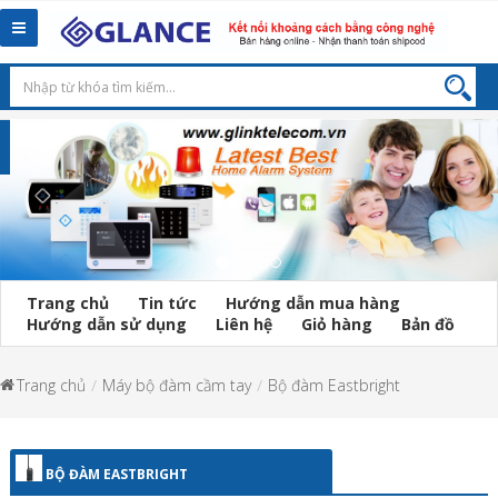
Toggle
navigation
Trang chủ
Tin tức
Hướng dẫn mua hàng
Hướng dẫn sử dụng
Liên hệ
Giỏ hàng
Bản đồ
Trang chủ
Máy bộ đàm cầm tay
Bộ đàm Eastbright
BỘ ĐÀM EASTBRIGHT