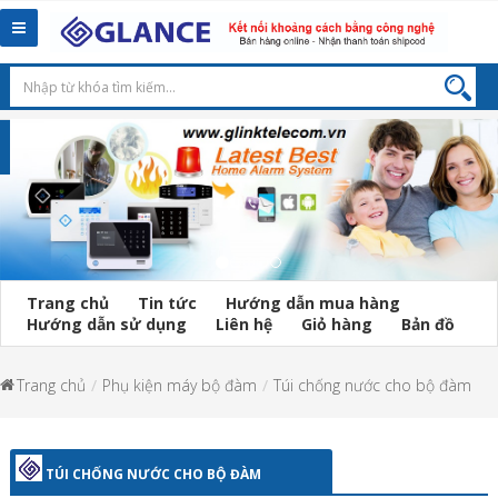
Toggle
navigation
Trang chủ
Tin tức
Hướng dẫn mua hàng
Hướng dẫn sử dụng
Liên hệ
Giỏ hàng
Bản đồ
Trang chủ
Phụ kiện máy bộ đàm
Túi chống nước cho bộ đàm
TÚI CHỐNG NƯỚC CHO BỘ ĐÀM