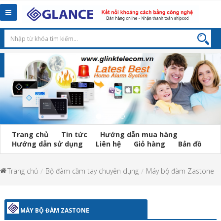
Toggle
navigation
Trang chủ
Tin tức
Hướng dẫn mua hàng
Hướng dẫn sử dụng
Liên hệ
Giỏ hàng
Bản đồ
Trang chủ
Bộ đàm cầm tay chuyên dụng
Máy bộ đàm Zastone
MÁY BỘ ĐÀM ZASTONE