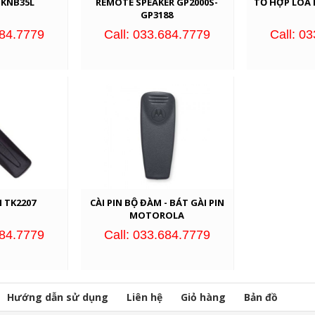
 KNB35L
REMOTE SPEAKER GP2000S-
TỔ HỢP LOA 
GP3188
684.7779
Call: 033.684.7779
Call: 0
N TK2207
CÀI PIN BỘ ĐÀM - BÁT GÀI PIN
MOTOROLA
684.7779
Call: 033.684.7779
Hướng dẫn sử dụng
Liên hệ
Giỏ hàng
Bản đồ