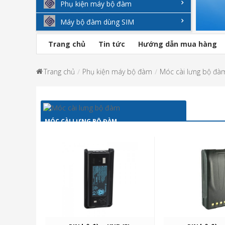
Phụ kiện máy bộ đàm
Máy bộ đàm dùng SIM
Trang chủ
Tin tức
Hướng dẫn mua hàng
Trang chủ
Phụ kiện máy bộ đàm
Móc cài lưng bộ đà
MÓC CÀI LƯNG BỘ ĐÀM