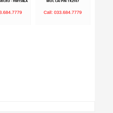
MICRO - HM158LA
MÓC CÀI PIN TK2107
33.684.7779
Call: 033.684.7779