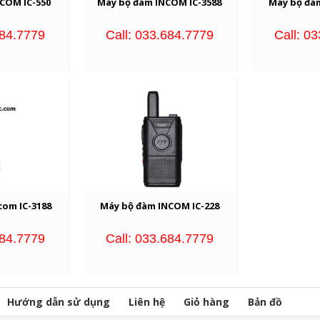
COM IC-550
Máy bộ đàm INCOM IC-3588
Máy bộ đà
684.7779
Call: 033.684.7779
Call: 0
com IC-3188
Máy bộ đàm INCOM IC-228
684.7779
Call: 033.684.7779
Hướng dẫn sử dụng
Liên hệ
Giỏ hàng
Bản đồ