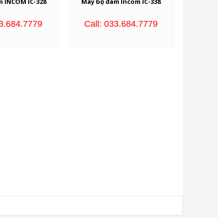
m INCOM IC-328
Máy bộ đàm Incom IC-338
33.684.7779
Call: 033.684.7779